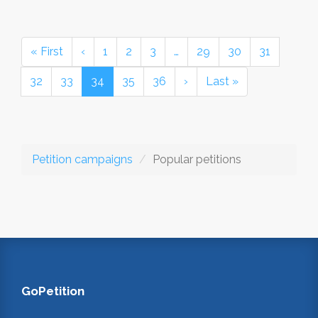
« First
‹
1
2
3
…
29
30
31
32
33
34
35
36
›
Last »
Petition campaigns
Popular petitions
GoPetition