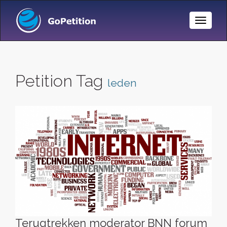
Toggle
Naviga
Petition Tag
leden
Terugtrekken moderator BNN forum