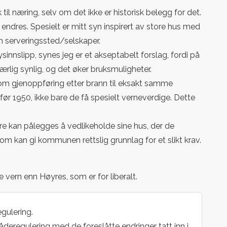
 til næring, selv om det ikke er historisk belegg for det.
ke endres. Spesielt er mitt syn inspirert av store hus med
m serveringssted/selskaper.
ysinnslipp, synes jeg er et akseptabelt forslag, fordi på
særlig synlig, og det øker bruksmuligheter.
om gjenoppføring etter brann til eksakt samme
ør 1950, ikke bare de få spesielt verneverdige. Dette
ere kan pålegges å vedlikeholde sine hus, der de
. som kan gi kommunen rettslig grunnlag for et slikt krav.
 vern enn Høyres, som er for liberalt.
egulering.
åderegulering med de foreslåtte endringer tatt inn i