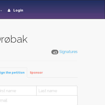
Login
Drøbak
Signatures
43
ign the petition
Sponsor