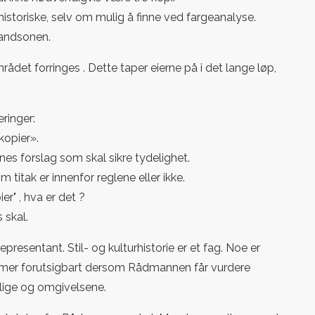
istoriske, selv om mulig å finne ved fargeanalyse.
trandsonen.
rådet forringes . Dette taper eierne på i det lange løp,
ringer:
kopier».
nes forslag som skal sikre tydelighet.
titak er innenfor reglene eller ikke.
er" , hva er det ?
 skal.
resentant. Stil- og kulturhistorie er et fag. Noe er
 og mer forutsigbart dersom Rådmannen får vurdere
glige og omgivelsene.