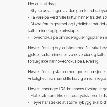
Her er et utdrag:
- Styrke bevaringen av den gamle trehusbye
- Ta vare på verdifulle kulturminner fra det 20
- Større forutsigbarhet og tydelighet når det
kulturminnefaglige prinsipper.
- Hovedfokus på områdereguleringsplanen e
Høyres forslag bryter både med å styrke beva
gjelder kulturminnenes verneverdier og kult
forslag ikke har hovedfokus på Bevaring.
Høyres forslag starter med gode intensjoner. 
virkelighet, må man stille krav gjennom regler.
Høyres endringer i Rådmannens forslag er go
- Flate tak, som ikke er stedstypisk, men bidr
- Høyre har strøket at større nybygg skal bidr