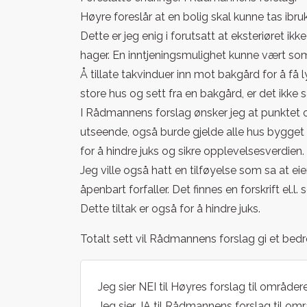
Høyre foreslår at en bolig skal kunne tas ibruk
Dette er jeg enig i forutsatt at eksteriøret ik
hager. En inntjeningsmulighet kunne vært so
Å tillate takvinduer inn mot bakgård for å få l
store hus og sett fra en bakgård, er det ikke 
I Rådmannens forslag ønsker jeg at punktet 
utseende, også burde gjelde alle hus bygget f
for å hindre juks og sikre opplevelsesverdien.
Jeg ville også hatt en tilføyelse som sa at ei
åpenbart forfaller. Det finnes en forskrift el.l
Dette tiltak er også for å hindre juks.
Totalt sett vil Rådmannens forslag gi et bedre
Jeg sier NEI til Høyres forslag til områder
Jeg sier JA til Rådmannens forslag til omr