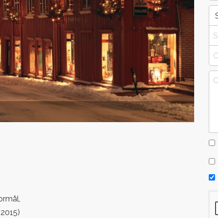
ormål,
.2015)