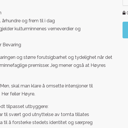
n
G
. århundre og frem til i dag
 gjelder kulturminnenes verneverdier og
r Bevaring
ringen og større forutsigbarhet og tydelighet når det
urminnefaglige premisser. Jeg mener også at Høyres
Men, skal man klare å omsette intensjoner til
 Her feiler Høyre.
dt tilpasset utbyggere:
ar til svært god utnyttelse av tomta tillates
a til å forsterke stedets identitet og særpreg