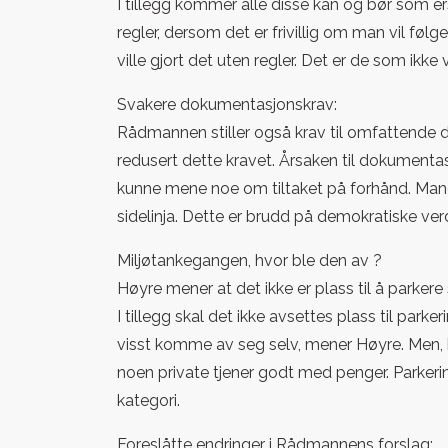
I tillegg kommer alle disse kan og bør som e
regler, dersom det er frivillig om man vil fø
ville gjort det uten regler. Det er de som ikke v
Svakere dokumentasjonskrav:
Rådmannen stiller også krav til omfattende d
redusert dette kravet. Årsaken til dokumenta
kunne mene noe om tiltaket på forhånd. Mang
sidelinja. Dette er brudd på demokratiske verd
Miljøtankegangen, hvor ble den av ?
Høyre mener at det ikke er plass til å parkere
I tillegg skal det ikke avsettes plass til parke
visst komme av seg selv, mener Høyre. Men, 
noen private tjener godt med penger. Parkering
kategori.
Foreslåtte endringer i Rådmannens forslag: