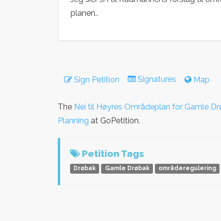
planen..
Signatures
Sign Petition
Map
The
Nei til Høyres Områdeplan for Gamle D
Planning
at GoPetition.
Petition Tags
Drøbak
Gamle Drøbak
områderegulering