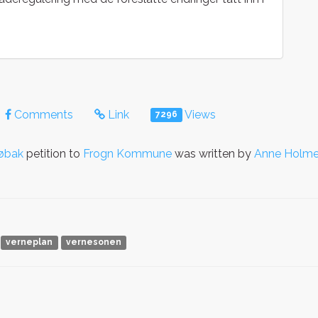
Comments
Link
Views
7296
røbak
petition to
Frogn Kommune
was written by
Anne Holm
verneplan
vernesonen