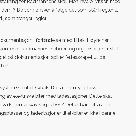
rstatning for Rådmannens skal. Men, hva er vitsen med
lge dem ? De som ønsker å følge det som står i reglene,
il, som trenger regler.
okumentasjon i forbindelse med tiltak. Høyre har
sjon, er at Rådmannen, naboen og organisasjoner skal
el på dokumentasjon spiller fellesskapet ut på
ier!
 sykler i Gamle Drøbak. De tar for mye plass!
ring av elektriske biler med ladestasjoner. Dette skal
hva kommer «av seg selv» ? Det er bare tiltak der
splasser og ladestasjoner til el-biler er ikke i denne