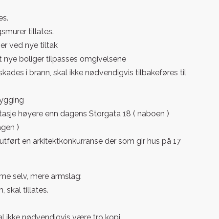
es.
smurer tillates.
er ved nye tiltak
at nye boliger tilpasses omgivelsene
ades i brann, skal ikke nødvendigvis tilbakeføres til
bygging
n etasje høyere enn dagens Storgata 18 ( naboen )
agen )
r utført en arkitektkonkurranse der som gir hus på 17
mme selv, mere armslag:
skal tillates.
l ikke nødvendigvis være tro kopi.