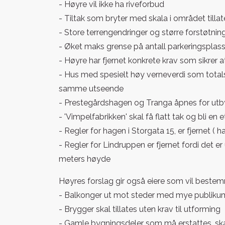
- Høyre vil ikke ha riveforbud
- Tiltak som bryter med skala i området tillat
- Store terrengendringer og større forstøtning
- Øket maks grense på antall parkeringsplass
- Høyre har fjernet konkrete krav som sikrer 
- Hus med spesielt høy verneverdi som totalsk
samme utseende
- Prestegårdshagen og Tranga åpnes for ut
- 'Vimpelfabrikken' skal få flatt tak og bli e
- Regler for hagen i Storgata 15, er fjernet ( h
- Regler for Lindruppen er fjernet fordi det e
meters høyde
Høyres forslag gir også eiere som vil beste
- Balkonger ut mot steder med mye publikum, 
- Brygger skal tillates uten krav til utforming
- Gamle bygningsdeler som må erstattes, ska