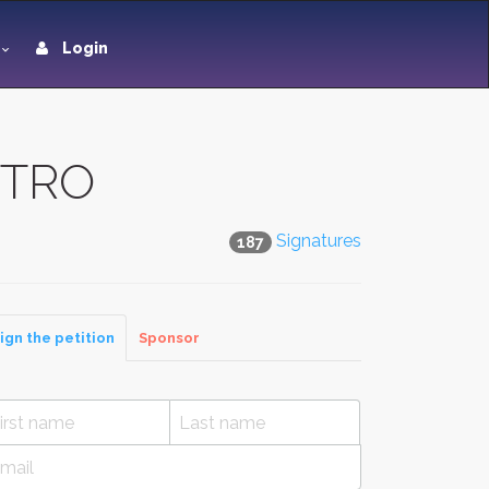
Login
ENTRO
Signatures
187
ign the petition
Sponsor