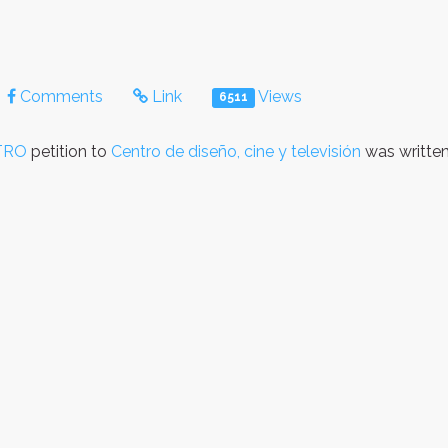
Comments
Link
Views
6511
NTRO
petition to
Centro de diseño, cine y televisión
was writte