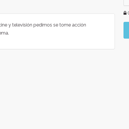
G
cine y televisión pedimos se tome acción
ema.