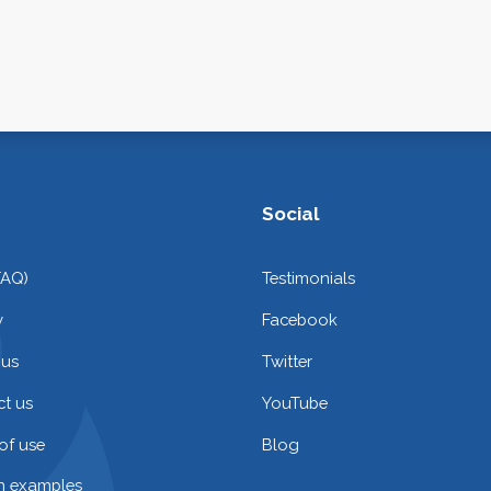
Social
FAQ)
Testimonials
y
Facebook
 us
Twitter
t us
YouTube
of use
Blog
on examples