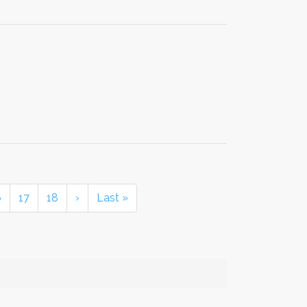
6
17
18
›
Last »