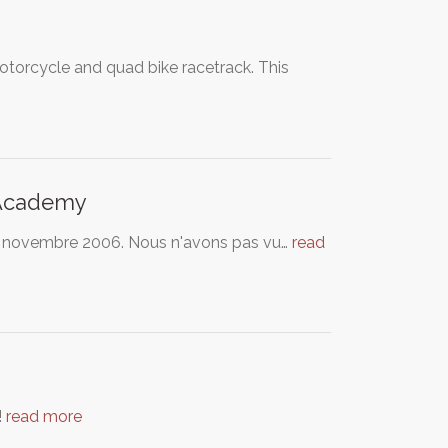
motorcycle and quad bike racetrack. This
r Academy
i 3 novembre 2006. Nous n'avons pas vu…
read
!
read more