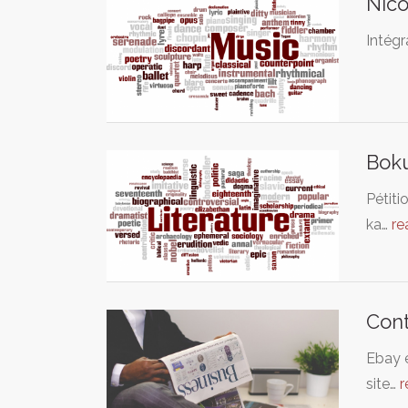
Nico
Intégr
Boku
Pétiti
ka…
re
Cont
Ebay e
site…
r