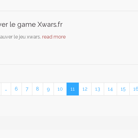
er le game Xwars.fr
auver le jeu xwars.
read more
…
6
7
8
9
10
11
12
13
14
15
1