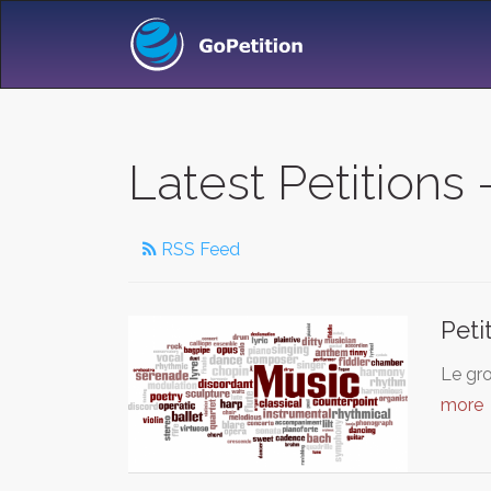
Latest Petitions 
RSS Feed
Peti
Le gro
more