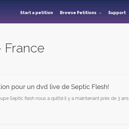
Start a petition
Browse Petitions
Support
- France
tion pour un dvd live de Septic Flesh!
upe Septic flesh nous a quitté il y a maintenant près de 3 a