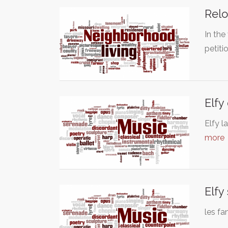
Relo
In the
petiti
Elfy
Elfy l
more
Elfy
les fa