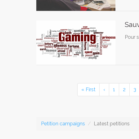
Sauv
Pour s
« First
‹
1
2
3
Petition campaigns
Latest petitions