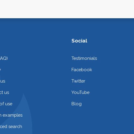
Social
FAQ)
Testimonials
y
Facebook
 us
Twitter
t us
YouTube
of use
Blog
on examples
ced search